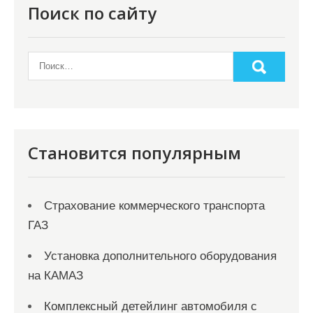
о
Поиск по сайту
з
а
п
и
с
я
Становится популярным
м
Страхование коммерческого транспорта
ГАЗ
Установка дополнительного оборудования
на КАМАЗ
Комплексный детейлинг автомобиля с