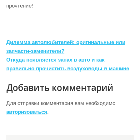
прочтение!
Н
Дилемма автолюбителей: оригинальные или
а
запчасти-заменители?
Откуда появляется запах в авто и как
в
правильно прочистить воздуховоды в машине
и
г
Добавить комментарий
а
ц
Для отправки комментария вам необходимо
авторизоваться
.
и
я
п