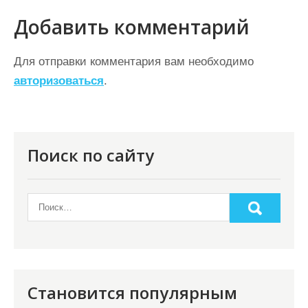
г
Добавить комментарий
а
ц
Для отправки комментария вам необходимо
авторизоваться
.
и
я
п
о
Поиск по сайту
з
а
п
и
с
я
Становится популярным