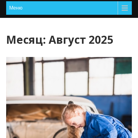
и
Меню
м
о
м
Месяц:
Август 2025
у