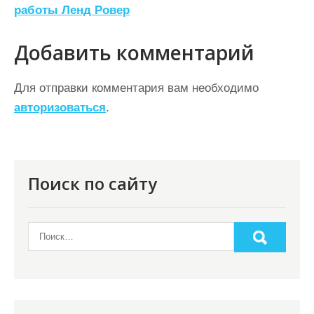
работы Ленд Ровер
и
г
Добавить комментарий
а
ц
Для отправки комментария вам необходимо
авторизоваться
.
и
я
п
о
Поиск по сайту
з
а
п
и
с