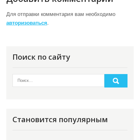
а
ц
Для отправки комментария вам необходимо
авторизоваться
.
и
я
п
о
Поиск по сайту
з
а
п
и
с
я
Становится популярным
м